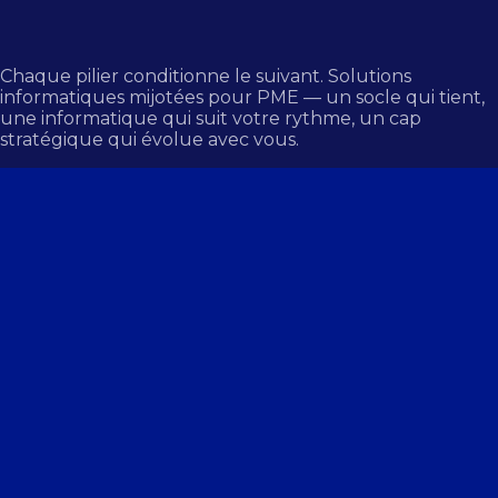
Chaque pilier conditionne le suivant. Solutions
informatiques mijotées pour PME — un socle qui tient,
une informatique qui suit votre rythme, un cap
stratégique qui évolue avec vous.
1
→
Prévenir les incidents
Protéger vos données et vos systèmes
Garantir la continuité