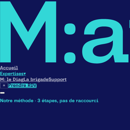
Accueil
Expertises
▾
M: le Diag
La brigade
Support
☀︎
Prendre RDV
Notre méthode · 3 étapes, pas de raccourci