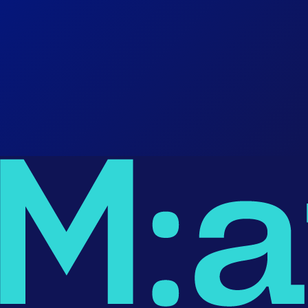
Faire le Diag
→
Prendre RDV